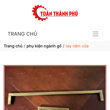
TRANG CHỦ
Trang chủ
/
phụ kiện ngành gỗ
/
tay nắm cửa