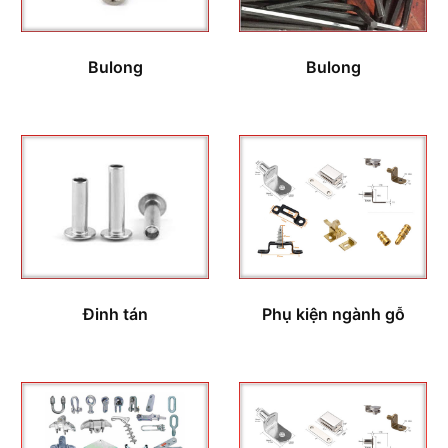
Bulong
Bulong
Đinh tán
Phụ kiện ngành gỗ