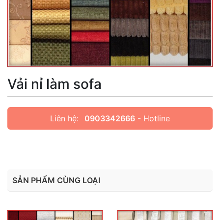
Vải nỉ làm sofa
Liên hệ:
0903342666
- Hotline
SẢN PHẨM CÙNG LOẠI