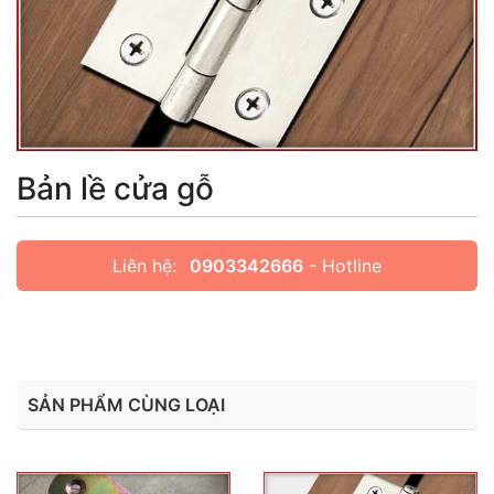
Bản lề cửa gỗ
Liên hệ:
0903342666
- Hotline
SẢN PHẨM CÙNG LOẠI